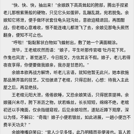
“快、快、快，抽出来！”余娘跌下高高耸起的胯部，腾出手捏紧
老儿那根紫箫般的硬物，只见它头如蛋卵，乱蹦乱跳，宛若脱兔。余
娘知它将泄，便手做环状套住龟头冠沟处，意欲迫精退回，再图酣
战，但老绾心意难收，恨不能连魂儿都泄飞了去，余娘见那龟头厥然
翻身，便知不可止也。
“呼啦！”黏黏絮状白物如飞蝗射出，敷了她一个满面糊涂。
泄毕，王老绾欢然而语：“娘子，平生听那传官唱‘牡丹花下死，
作鬼也风流’，甚觉迷茫，今日既交，方信其言不假。娘子，老儿若得
夜夜享得，你便要做我娘亲，我亦是甘愿的。”
余娘本欲再战方解馋，听老儿言语，就知他暂无此兴，她本欲施
那品箫弄笛的技艺，又怕骇退了老绾，只得忍耐，心想：待我入主此
屋之后，再显绝技。
王老绾元阳大泄，倦倦欲睡，又恐余娘笑话，只得抿茶提神。余
娘骚兴未尽，胯下淅沥之物，状若蛛丝，长长短短，绵绵不绝，老绾
初还以手掩面，仅余指缝窥视，后见余娘坦然，遂贴近蹲下观摩，深
以为怪，不解曰：“奇哉！娘子小便若银丝，如此进展，一趟小便岂不
费半天功夫？”
余娘掩嘴窃笑曰：“官人少见多怪，此乃明精而非便液也。盲人若