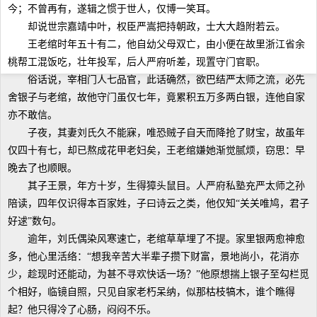
今；不曾再有，遂辑之惯于世人，仅博一笑耳。
却说世宗嘉靖中叶，权臣严嵩把持朝政，士大大趋附若云。
王老绾时年五十有二，他自幼父母双亡，由小便在故里浙江省余
桃帮工混饭吃，壮年投军，后人严府听差，现置守门官职。
俗话说，宰相门人七品官，此话确然，欲巴结严太师之流，必先
舍银子与老绾，故他守门虽仅七年，竟累积五万多两白银，连他自家
亦不敢信。
子夜，其妻刘氏久不能寐，唯恐贼子自天而降抢了财宝，故虽年
仅四十有七，却已熬成花甲老妇矣，王老绾嫌她渐觉腻烦，窃思：早
晚去了也顺眼。
其子王景，年方十岁，生得獐头鼠目。人严府私塾充严太师之孙
陪读，四年仅识得本百家姓，子曰诗云之类，他仅知“关关唯鸠，君子
好逑”数句。
逾年，刘氏偶染风寒速亡，老绾草草埋了不提。家里银两愈神愈
多，他心里活络：“想我辛苦大半辈子攒下财富，景地尚小，花消亦
少，趁现时还能动，为甚不寻欢快话一场？”他原想揣上银子至勾栏觅
个相好，临镜自照，只见自家老朽呆纳，似那枯枝犒木，谁个瞧得
起？他只得冷了心肠，闷闷不乐。