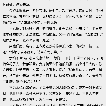
甚难处，但说无妨。”
余娘本欲离开，听他言辞，便知老儿起了邪念，转而思忖：“他虽
其貌不扬，穿戴倒也齐整，亦非没荡之辈，将计过活原是不赖，只是
他的银子。”余娘拿捏不定，一时无语。
王老绾见她沉吟不语，秀眉壤春，别有风韵，不由呆了。他只觉
腰中硬物挺翘，无法收拾。时值换班，另一守门官戏言：“汝去罢！余
娘亦是单身，乾脆你俩凑一处罢。”
余娘佯怒，疾行，王老绾跌跌撞撞见追不舍，他深深一揖，说
道：“小娘子若不嫌弃，请至寒舍小坐。”
余娘不言语，心里乱念迭起：“想肖三旧时，日进十多两银子，可
惜全花了去，若存积些，妾身何至今日这般狼狈！挑个行货大的，你
贪我爱，快活至极！也罢，权去瞅瞅，适机试试老儿功夫，若还过得
去，从了他也无妨！他已是半百老儿，待奴家施展夺命绝招，催他到
了地府，银子便是我的！”
不说余娘心如蛇蜗，单说王景见妇人胸襟凸起，宛若一对玉碗倒
扣，他壮胆把手去摸把握不住，又软又硬，美妙无比，王景大道有
趣，他见余娘扬手将打，忽闪一旁，只是笑。
王老绾大窘，奔上前扇他两耳光，怒骂：“无耻之举，小娘子乃他