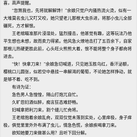
喜，高声提醒。
“忽煞我也，先将就解解馋！”余娘只觉户内骚热流火烫，似有一
大堆莫名虫儿又叮又咬，她只望老儿那根大虫杀进，将那小虫儿全部
碾死，方才解恨。
王老绾瞄准那片浸湿处，猛烈撞击，他甚觉有趣，这等玩法乃他
平生想也未想，故而卖力得紧。他风急火燎地击打了五百余下，自家
那根儿热硬更胜此前，心头旺火熊熊大着，恨不能将整个身子都肏将
进去。
“快！快拿刀来！”余娘急切喊道，只见她玉胜乌红，香汗泌额，
樱桃口儿圆张，似若空中悬挂一串解渴的葡萄，不论她怎样挣动，就
是够不着、吃不到。
有诗为证：
急色男人急惶惶，隔山打炮兀自忙。
久旷怨妇酒似醉，痴言狂态难舒畅。
妇喊拿把利刀来，割个缝儿忙肏将。
王老绾抱着余娘乱肏，双双仅觉未落到实处，心里痒极，身子痒
极，俱觉里里外外布满了虫儿，情急色慌，余娘疾喝拿刀来。
欲知她要刀来做甚么用？且听下回分解。