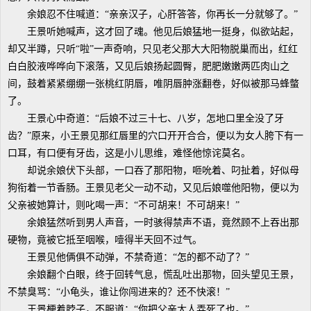
余娘忍不住喊道：“亲亲汉子，心肝答答，你再长一分就够了。”
王景听她喊声，这才回了魂。他见后娘猛地一挺身，似欲站起，
却又半蹲，只听“啦”一声奇响，只见老父那大大阳物脱巢而出，红红
白白胶液哗哗向下滚落，又见后娘扬起圆臀，肥肥嫩嫩两匹肉山之
间，鼓着紧紧绷绷一张桃红阴唇，唯阴唇肿涨翻卷，好似被那马蜂螫
了。
王景心中奇道：“后娘不过三十七、八岁，怎地口里全没了牙
齿？”原来，小王景见那红唇里的穴口开开合合，便以为女人胯下有一
口耳，有口便有牙齿，这是小儿思维，难怪他惊诧莫名。
却说余娘伏下头部，一口吞了那阳物，咂吮着、叼扯着，好似母
狗衔着一节香肠。王景见老父一动不动，又见后娘噬他阳物，便以为
父亲被她算计，则叱喝一声：“不可胡来！不可胡来！”
余娘猛然听到男人声音，一时骇得禁声不语，竟然顾不上吞出那
硬物，竟被它抵至咽喉，噎得半天回不过气。
王景见他俩俱不动弹，不禁奇道：“怎的都不动了？”
余娘翻个白眼，终于回转气息，慌乱吐出那物，回头望见王景，
不禁臭骂：“小龟头，谁让你闯进来的？还不快滚！”
王景梗着脖子，不服道：“你把父亲大人弄死了也。”