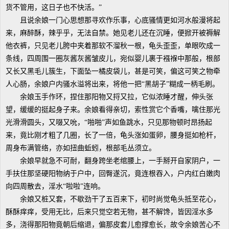
货不管用，这日子也不快活。”
且说余娘一门心思想那寻欢作乐事，心底骚情更如河水般漫将起
来，麻醉酥，辣乎乎，无法自禁。她见老儿还在沉睡，便掀开被褥解
他衣裤，只见老儿胯中夹着那软不溜秋一根，龟头歪歪，单眼吹成一
条线，四周围一圈灰酱灰酱皱皮儿，宛似婴儿裹于襁褓中那般，根部
又长又黑毛儿簇生，下面坠一橘皮袋儿，甚是可笑，偏这可笑之物牵
人心肠，余娘户内骚水溢将出来，将他一把“黑胡子”糊成一柄毛刷。
余娘玉手作环，捏住那阳物又捋又拉，它似浓睡才醒，伸头张
望，缓缓的挺起身子来。余娘看得亲切，索性赏它个香嘴，噙住那光
光滑滑圆头，又啜又吮，“啪啪”声如鱼跳水，只见那物顿时昂扬起
来，竟比刚才粗了几圈，长了一倍，龟头涨如蛋卵，腰身挺如枪杆，
周身布满管络，亦如扭曲蚯蚓，根部毛丛须立。
余娘早就急不可耐，翻身跨坐老绾腰上，一手掰开自家阴户，一
手扶住那坚硬阳物纳于户中，回臀遂沉，竟连根吞入，户内红白嫩肉
向四周散去，淫水“啦啦”连响。
余娘又桩又套，不歇劲干了五百来下，初时尚觉龟头抵至花心，
酥酥痒痒，受用无比，后来只觉空若无物，甚不解馋，皆因淫水多
多，浇得那阳物竟朝后缩退，偏那皮套儿愈撑愈长，故令余娘苦心不