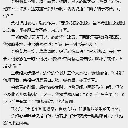
余娘假装不知，凑上前去，顿时，泌人心脾之香气薰昏了老绾，
他顾不上许多，猛力握牢余娘玉腕，切切说道：“仙子纳于寒舍，可
否？”
余根拂甩衣袖，勃然作声：“妾身乃良家妇女，虽不希图贞女烈妇
之美名，却亦愿三年不嫁，为夫守基。”
王老绾顿觉无话可说，心底泛生凉意，可那胯下硬物闪闪跃跃，
他双膝扑地，拽余娘裙裾道：“我可是一刻也等不及了。”
余娘莞尔一笑，款款弯腰，贴近老绾耳语：“官人请起，来日方
长，何必急在一时？何况，你家柜中尚有老鼠未除，噬坏了物件，甚
是可惜。”
王老绾大步流星，逐个逐个掀开五个大水柜，慷慨而语：“小娘子
何须再看，余柜中俱是黄白之物，纵有鼠，亦无忧耳。”
余娘芳心剧震，想她做妓女时，也曾见阔户筐载马拉白银，但仅
不及此老儿家蓄财产十之一，他双手额庆曰：“妾身下半生有靠了！妾
身下半生有靠了！”喜极而泣，状若疯癫。
“娘子。”王老绾知他愿意，雀跃而起，拦腰抱起余娘踏向卧室。
余娘心里眼里仅是白银，彷若那白银幻变成一翩翩郎君，扯住她
欲行那云雨事。