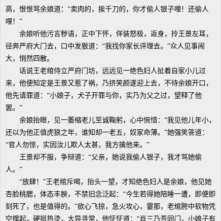
高，恨恨骂余娘道：“卖肉的，挨千刀的，你才偷人银子哩！还偷人
哩！”
余娘听他污言秽语，正中下怀，佯装怒极，返身，拎王景左耳，
径奔严府大门去，口中发狠道：“我找你家长评理去。”众人见事闹
大，悄然四散。
话说王老绾侍立严府门坊，远远见一绝色妇人扯着自家小儿过
来，他便知定是王景又惹了祸，乃挤笑颜遂迎上去，不待余娘开口，
他先请罪道：“小娘子，犬子开罪与你，实乃为父之过，望释了他
罢。”
余娘抬眼，见一萎缩老儿至诚鞠躬，心中惋惜：“我见他儿年小，
还以为他正值虎狼之年，谁知却一老五，奴家命薄。”她强笑答道：
“官人勿惊，实因汝儿欺人太甚，我方擒他来。”
王景却不服，争辩道：“父亲，她说我偷人银子，我才骂她偷
人。”
“放肆！”王老绾斥喝，抬头一望，才知绝色妇人是余娘，他见她
杏脸桃腮，体态丰腴，不禁旧念泛起：“今生若得她陪睡一遭，即便即
刻死了，也是值得的。”欲心飞掠，急火攻心，霎那，老绾胯中软物凭
空撑起，硬挺热烫，大异寻常，他怔怔道：“肖三乃吾同门，小娘子有