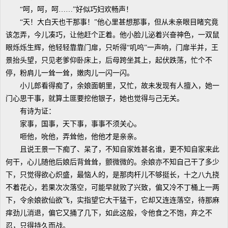
“呵，呵，呵……”好似巧妇欢畅声！
“天！大白天也干那事！”他心里甚想那事，但从未亲眼目睹究竟
该怎弄，今儿凑巧，让他赶个正着。他小脸儿泌着兴奋神色，一双鼠
眼烁烁生辉，他轻轻靠靠门扉，只听得“叽呜”一声响，门扉半并，王
景抬头望，只见老爹仰卧床上，后母跨坐其上，起伏跌荡，忙个不
停，粉肩儿一耸一耸，嫩肉儿一闪一闪。
小儿郎看得痴了，余娘面朝里，又忙，故未发现有人擅入，她一
门心思干事，就算土匪要挖他银子，她也觉得与己无关。
有诗为证：
家事，国事，天下事，事事不须关心。
咂他，吮他，弄耸他，他他才是亲亲。
且说王景一下痴了、呆了，不知自家姓甚名谁，更不知自家来此
何干，心儿随他后娘后背耸耸，颤微微的。余娘亦不知自己干了多少
下，只觉得欲心炽盛，最恼人的，是那肉杆儿不够挺长，十之八九挠
不着花心，若果次次落空，可能早就败了兴致，偏又冷不丁桶上一两
下，令余娘欲仙欲飞，实指望它大干猛干，它却又连连落空，待那麻
痒劲儿消退，偏它又捅了几下，如此这般，令他食之不饱，弃之不
忍，只得持久而战。