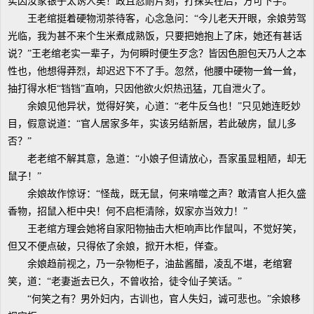
实因汝家银子太诱人矣！政且忍耐片刻，打探实在后，方可下手。”
王老绾挺着硬物沏茶待客，心念急问：“今儿老天开眼，余娘劳驾
光临，我为甚不来个生米煮成熟饭，只要把她抱上了床，她还有甚话
说？”王老绾老实一辈子，为何瞬时便生歹念？皆因色胆包天乃人之本
性也，他想得莽烈，却迟迟下不了手。忽然，他腰中硬物一耸一耸，
抽打得水柜“铛铛”直响，只因他欲火炽热迅猛，兀自泄火了。
余娘见他异状，觉得好笑，心道：“老牛反刍也！”只见她连眨妙
目，假意说道：“官人居家多年，实该另结新居，若此破房，鼠儿多
否？”
老老绾不解其意，急道：“小娘子但请放心，吾家虽显粗陋，却无
鼠子！”
余娘故作惊讶：“怪哉，既无鼠，何来啃噬之声？敢清官人拒久盛
香物，招鼠入柜中央！何不启柜清除，奴家亦当效力！”
王老绾方理会她将自家阳物抽击大柜响声比作鼠叫，不觉好笑，
但又不便点破，只得依了余娘，掀开木柜，佯查。
余娘趋前视之，乃一杂物柜子，油盐酱醋，凌乱不堪，老绾窘
笑，道：“老妻逝去已久，不曾收拾，徒令仙子笑话。”
“何笑之有？男外妇内，古训也，官人失妇，诚可悲也。”余娘移