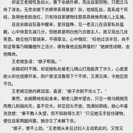
却说王老绾性急如火，撕下余娘外裤，亮出自家阳物，只图立马
肏了进去。无奈余娘下衣裤带系得甚是？杂，他胡乱扯，竟系成个死
结，急得他老脸涨红，只有持自家硬物往那高高耸耸肉堆儿上乱捅。
且说余娘自狂喜中醒来，星目猛睁，见一老丑儿在自家私处猛
戳，心中快意先减几分，但她甚是明白他乃白银主人，故又现出几丝
笑意。她见他只管胡来，不得章法，心中慨叹：“枉他过活半百，尚不
知这等事乃精雕细作之活计，哪有像他这般莽撞的？”她爽性闭眼，由
他瞎肏。
王老绾急语：“娘子帮我。”
余娘初时不理。却说她私处被老儿隔山打炮般弄了许久，心底里
欲火却也烧撩开来，阴户里淫淫春雨下个不停，又滑又痒，令她忍禁
不住。
王老绾见她内裤润湿，喜道：“娘子亦耐不住火了。”
果然，余娘腾地坐起身来，朝老儿胯中望去，只见一根乌精贼亮
肉根儿斜插向天，虽不巨大，却见冠头开放，饱满如熟桃，她心中喜
孜孜想：“果不教人失望，但不知耐得久否？”只见她玉手捉住硬物，
便往自家两腿间塞，她亦忘了未解下衣。
“娘子，使不上劲。”王老绾从未见过妇人主动若此的，又惊又