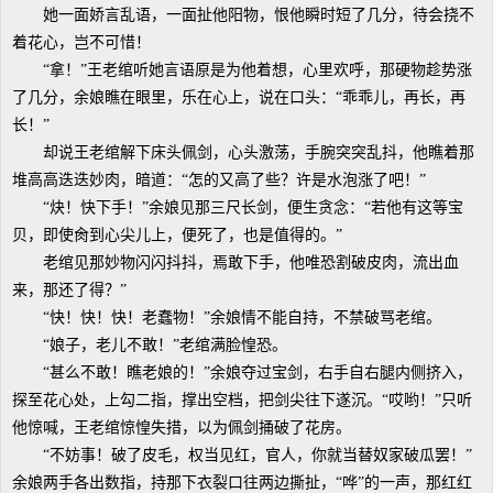
她一面娇言乱语，一面扯他阳物，恨他瞬时短了几分，待会挠不
着花心，岂不可惜！
“拿！”王老绾听她言语原是为他着想，心里欢呼，那硬物趁势涨
了几分，余娘瞧在眼里，乐在心上，说在口头：“乖乖儿，再长，再
长！”
却说王老绾解下床头佩剑，心头激荡，手腕突突乱抖，他瞧着那
堆高高迭迭妙肉，暗道：“怎的又高了些？许是水泡涨了吧！”
“炔！快下手！”余娘见那三尺长剑，便生贪念：“若他有这等宝
贝，即使肏到心尖儿上，便死了，也是值得的。”
老绾见那妙物闪闪抖抖，焉敢下手，他唯恐割破皮肉，流出血
来，那还了得？”
“快！快！快！老蠢物！”余娘情不能自持，不禁破骂老绾。
“娘子，老儿不敢！”老绾满脸惶恐。
“甚么不敢！瞧老娘的！”余娘夺过宝剑，右手自右腿内侧挤入，
探至花心处，上勾二指，撑出空档，把剑尖往下遂沉。“哎哟！”只听
他惊喊，王老绾惊惶失措，以为佩剑捅破了花房。
“不妨事！破了皮毛，权当见红，官人，你就当替奴家破瓜罢！”
余娘两手各出数指，持那下衣裂口往两边撕扯，“哗”的一声，那红红