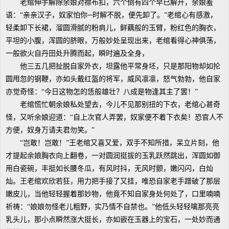
老绾伸手解除余娘对襟布扣，六个倒有四个早已解开，余娘羞
语：“亲亲汉子，奴家怕你─时解不脱，便先卸了。”老绾心有感激，
轻柔卸下长裙，溜圆滑腻的粉肩儿，鲜藕般的玉臂，粉红色的胸衣，
平坦的小腹，浑圆的脐眼，万般妙处呈现出来，老绾看得心神俱荡，
一般欲火自丹田处升腾而起，瞬时遍及全身，
他三五几把扯脱自家外衣，坦露他平常身坯，只是那阳物却如抡
圆甩忽的钢鞭，亦如头戴红盔的将军，威风凛凛，怒气勃勃，他自家
亦觉奇怪：“今日这物怎的恁般雄壮？八成是物逢其主了罢！”
老绾慌忙朝余娘私处望去，今儿不见那别扭的下衣，老绾心甚奇
怪，又听余娘迎道：“自上次官人弄罢，奴家便不着下衣矣！恐官人不
方便，奴身万请夫君勿笑。”
“岂敢！岂敢！”王老绾又喜又爱，双手不知所措，呆立片刻，他
才提起余娘胸衣向上翻卷，一对圆润挺拔的玉乳跃然跳出，浑圆如御
用白瓷碗，丰挺如长腰冬瓜，有风时抖，无风时颤，嫩闪闪，白灿
灿。王老绾欢欣若狂，用力把手接了又挂，唯恐自家老手蹭破了那层
嫩皮儿，当他轻轻握着那妙物，他竟不知自家身处何处了，口里喃喃
祈祷：“娘娘勿怪老儿粗野，实乃情不自禁也。”他低头轻轻噙那亮亮
乳头儿，那小点瞬然涨大挺长，亦如嵌在玉器上的宝石，一处妙而通