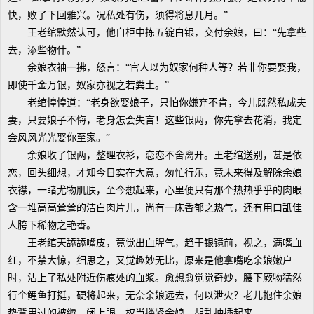
快，败了下回雅兴。况私处有伤，须得将息几月。”
王老绾默然认可，他自柜中拣五锭白银，交付余娘，曰：“先拿些
去，添些物什。”
余娘衣袖一拂，怒言：“官人以为奴家何种人等？若非你要娶我，
即使千金万银，奴家亦视之若粪土。”
老绾惶惶道：“老身欲娶娘子，只怕你嫌弃不肯，今儿既然私成夫
妻，只要娘子不悔，老身怎会失言！这些银两，你先拿去花消，我定
会风风光光娶你至家。”
余娘收了银两，整理衣衫，恋恋不舍离开。王老绾送别，甚是依
恋，回头细想，才知今日实在大意，匆忙行乐，竟未来得及解除余娘
衣襟，一睹尤物肌肤，至今想起来，心里便只有那个热热乎乎的肉眼
含一堆高高耸耸的洁白肉片儿，尚有一床香郁之热气，还有用口舐佳
人胯下稀物之艳香。
王老绾天舔舔嘴皮，竟觉出血腥气，趋于银镜前，视之，满嘴血
红，不禁大惊，细思之，又觉趣妙无比，原来是他拿嘴吃余娘嫩户
时，沾上了私处附近伤痕处的血浆。愈想愈觉觉奇妙，腰下厥物猛然
行个鲤鱼打挺，硬将起来，无奈余娘远去，何以泄火？老儿抱住余娘
垫背用过的被缛，闭上眼，权当搂紧余娘，胡乱抽插起来。