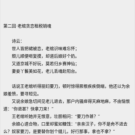
第二回·老绾贪恋租税销魂
诗云：
世人皆把裙被恋，老绾识味难忘怀；
颓儿顺便咂复摸，却道后娘好个奶。
又道京城不好玩，莫若归乡赛神仙；
妻妾丫鬟美如花，老儿丢魂赴阳台。
话说王老绾听得丽妇要刀，顿时惊得厥根疾疾倒缩，他还以为余
娘羞愤，要寻短见。
又说余娘急切间见老儿退去，那户内骚痒得天麻地麻，不由恼恨
道：“你退甚？快拿刀来！”
王老绾听她并无恨意，壮胆相问：“要刀作甚？”
余娘心道合物，口里却蜜如糖饯：“亲亲汉子，你不是肏不进去
么？奴家要刀，是要替你划个缝儿，好行那事，拿也不拿？”