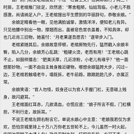
时辰，王老绾推门驻足，欣然道：“寒舍粗陋，仙姑驾临，小老儿不胜
感激，尚请纳足入户，王老绾搜出平生攒到的华丽辞句，恭敬余娘。”
余娘定睛看他一眼，见他满脸诚挚，激情洋洋，便知老儿有异。
只见他腰中别出一物，撑翘而出，虽被皂色官衣盖着，不知具体，却
也几近肖三旧物，她喜忖：“月老果遂吾愿否！”遂举步入门。
老绾紧随其后，余娘故意停顿，老绾厥物先行，猛然戳入余娘丰
臀，陷入几分，余娘芳心乱跳：“粗硬火烫，老而有用！”王老绾心跳
不止，如鼓样擂击：“肥美沃厚，几近凉粉，小老儿有缘乎？”他一面
想那妙物，一面不由自主耸身推近硬物，哪想余娘猛跨大步，闪过─
边，王老绾若触墙老牛，墙既拆，老牛前趋，踉踉跄跄几步，亦属正
常。
余娘笑语：“官人勿怪，奴身还以为官人手握门杠，无意碰上贱
身，故闪避耳。”
王老绾面红耳赤，几欲滴血，仓慌应道：“娘子所言不假，门杠横
担，不利行走，故拆耳。”
不说王老绾左顾右盼言它，单说水娘心中主意：“老娘我若仅为求
欢，恐怕京城里排上十万八万你老五世轮不上，今儿虽然一时火起，