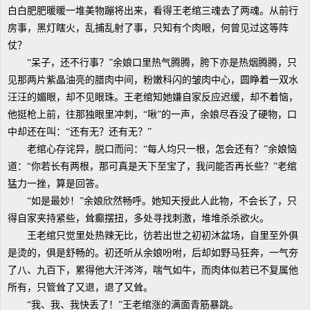
白白肥肥暖暖一堆美物蹦将出来，看得王老绾三魂去了两魂。从前行
房事，黑灯瞎火，乱捕乱射了事，只知有个肉眼，何曾见过这等阵
仗？
“呆子，还不行事？”余娘口里热气腾腾，胯下亦是热烟腾腾，只
见那两片紫晶油亮的腊肉中间，粉嫩科闪的皱肉中心，圆睁着一双水
汪汪的媚眼，却不见眼珠。王老绾知她嫌自家反应迟缓，却不着恼，
他挺枪上前，往那独眼里冲刺，“啾”的一声，余娘尽吞没了硬物，口
中却还在叫：“还有无？还有无？”
老绾心存诧异，脱口而问：“每人均只一根，怎会还有？”余娘恼
道：“你若长有两根，那可真是天下至宝了，我问能否再长些？”老绾
猛力一挫，算是回答。
“如是最妙！”余娘欣然畅呼。她知天授此人此物，不会长了，只
得自家夹持紧些，耸癫摆扭，多处寻找刺激，堆堆杀杀欲火。
王老绾只觉里处热辣无比，彷若出世之初初沐盆场，自里至外俱
是烫的，俱是舒畅的。初还听从余娘吩咐，后却如野马狂奔，一气夯
了八、九百下，累得他大汗涔涔，喘气如牛，而肉体似若已不复属他
所有，只管耸了又退，退了又耸。
“我、我、我快丢了！”王老绾涨的满面青筋暴跳。