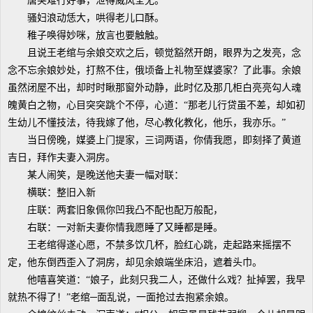
唐突难行好事，泄得威风全无。
骚妇浪动恁大，哄得老儿口酥。
稚子唤得妙咪，放言也要触触。
且说王老绾与余娘交欢之后，顿觉豁然开朗，眼界为之发亮，念
念不忘余娘妙处，打熬不住，俄顷备上礼物至媒婆家？了此事。余娘
虽然闭屋不出，却时时瞅那窗外动静，此时亿及那几柜白亮亮勾人魂
魄黄白之物，心目突突跳个不停，心道：“那老儿行贷虽不差，却如初
生幼儿不懂技法，待我嫁了他，尽心教化教化，他乐，我亦乐。”
当日傍晚，媒婆上门提家，三词两语，你倩我愿，即刻择了黄道
吉日，拜作夫妻入洞房。
某人闹笑，是晚送他夫妻一幅对联：
横联：整旧入新
庄联：两套旧象佩你凹我凸不配也配万般配，
右联：一对新夫妻你情我愿睡了又睡都是睡。
王老绾得遂心愿，不禁多饮几杯，脸红心跳，走起路来摇摆不
定，他东倒西歪入了洞房，却见余娘端坐床沿，遮着头巾。
他嘻喜笑道：“娘子，此刻只我二人，还做什么戏？扯掉罢，我早
就热不得了！”老绾─面乱说，一面抢过去抱紧余娘。