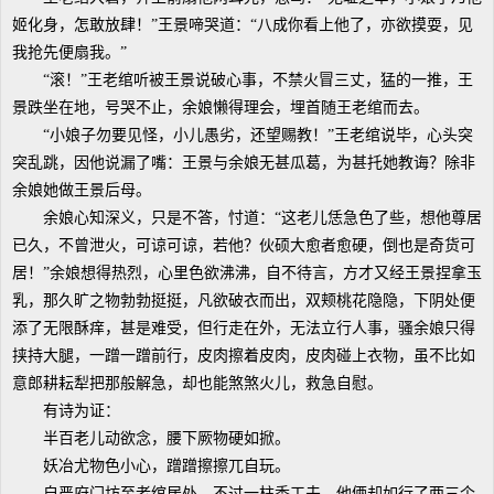
姬化身，怎敢放肆！”王景啼哭道：“八成你看上他了，亦欲摸耍，见
我抢先便扇我。”
“滚！”王老绾听被王景说破心事，不禁火冒三丈，猛的一推，王
景跌坐在地，号哭不止，余娘懒得理会，埋首随王老绾而去。
“小娘子勿要见怪，小儿愚劣，还望赐教！”王老绾说毕，心头突
突乱跳，因他说漏了嘴：王景与余娘无甚瓜葛，为甚托她教诲？除非
余娘她做王景后母。
余娘心知深义，只是不答，忖道：“这老儿恁急色了些，想他尊居
已久，不曾泄火，可谅可谅，若他？伙硕大愈者愈硬，倒也是奇货可
居！”余娘想得热烈，心里色欲沸沸，自不待言，方才又经王景捏拿玉
乳，那久旷之物勃勃挺挺，凡欲破衣而出，双颊桃花隐隐，下阴处便
添了无限酥痒，甚是难受，但行走在外，无法立行人事，骚余娘只得
挟持大腿，一蹭一蹭前行，皮肉擦着皮肉，皮肉碰上衣物，虽不比如
意郎耕耘犁把那般解急，却也能煞煞火儿，救急自慰。
有诗为证：
半百老儿动欲念，腰下厥物硬如掀。
妖冶尤物色小心，蹭蹭擦擦兀自玩。
自严府门坊至老绾居处，不过一柱香工夫，他俩却如行了两三个