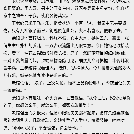
余娘纹丝未动，沉声道：“相公，奴家虽是残花弱柳，今儿却是明
媒正娶的。圣人云：男主外而女主内，奴家亦是家主母身份，你宜将
家中之物全？予我，使我名符其实。”
王老绾只求于飞之乐，指着枕边一小匣，道：“我家中无甚要紧
物，只有几柜银子而已，钥匙俱在此处，夫人若喜欢，便取了去。”
余娘见他言辞坦荡，料想不假，心中大喜，掀掉盖头，露出一张
俏生生红扑扑的脸儿，一双杏眼流露出无限春意。今日她特地收拾装
扮，着了一件花团锦簇的对襟长裙，穿了一双鲜艳夺目的红缎绣鞋，
一对玉乳耸叠而起，顶端圆物隐隐可见，细腰儿窄可把握，丰臀儿滚
圆丰满，王老绾醉眼看佳人，暗道：“恁样撩人，今儿搂着天仙般妙人
儿行乐，纵是死他九遍也是乐意的。”
老绾低语：“娘子，上次匆忙，顾不上品你妙味儿，今夜当让为夫
一饱眼福。”
余娘见他有趣味，心头亦喜，垂首低语：“从令往后，奴家便是你
的了，你想怎么乐，就怎么乐，奴家安敢推辞！”
老绾强压心头欲火，但腰中阳物突突跳将起来，蹭在余娘柔软温
暖的大腿侧边，几欲抽动，余娘伸手抓入手中，慢揉轻搓，喃喃哄
道：“乖乖小汉子，不要慌张，待会管他。”