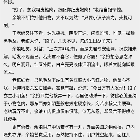
体妙。
“娘子，想我粗皮糙肉，怎配你细皮嫩肉！”老绾自报惭愧。
余娘不断拉扯他阳物，大不以为然：“只要小汉子卖力，夫复可
刺。”
王老绾又往下看，烛光摇拽，阴影正迭，闪烁难辨，唯见一撮黝
黑毛丛，老绾大惊：“娘子，几天不见，怎的生出胡子来？”
余娘哂笑，对答：“上次并非没有，而是夫君专宠仙洞，况衣裙未
解，毛发不现而已。若夫君不喜它，便剪了它罢！”余娘想必思念许
久，明户洞开，红唇外翻，白白亮亮液体汨汨流出，顺着大腿向脚跟
流去。
老绾细看，只见毛丛下端生有黄豆般大小鸟红之物，他童心不
泯，竟伸拇指头左右摇弄，甚觉有趣，说道：“今日方有大发现！娘子
亦生小阴茎！”余娘只觉他拨弄一下，心里便动弹一下，彷佛心脏全纳
于小物之内，那东西亦如阴茎般愈拨愈硬愈长，宛若李核尖尖硬盈。
老绾玩弄不止，余娘五内俱热俱麻俱酥，似无从忍，却又舍不得唤老
儿停手。
更有奇者，余娘阴户中彷若塞有一丸，外面尖圆之物动摇，户内
隐丸亦弹，余娘甚觉受用，竟然把持不住，阴户凭空起来，面红儿