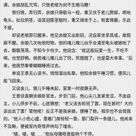
满，余娘胡乱咒骂，只恨老绾为何不生根马鞭！
恨归恨，弄归弄，余娘只得歇马一程，重又伏于老儿胯部，咂吮
龟头，扯拉阴茎，适其冠膨茎粗时，重又骑坐于上，桩套琢磨，乐此
不疲。
却说老绾原已醒来，他见余娘又出新招，况自家坐享其成，故假
寐不醒。余娘几次吮他阳物，他的魂儿魄儿似乎全涌至龟头被她吮了
去，飘飘荡荡，不知今夕何夕。他窃念：“就这般玩耍一生，不吃不
喝，也觉舒畅。倘若魂儿魄儿出了窍，死翘翘了，也是莫大幸事。”后
来，他居然晕晕糊糊睡将过去。
单说王景无心读书，悄悄溜出私塾，他知余娘午睡习惯，便风儿
般飞回来。
又说金儿、银儿午睡未起，家里一时寂静无声。
王景径直朝余娘卧室去，步至门前，他心尖儿发紧发涩，不由自
主，小儿停步不前，心底猜想：“老父该去轮班了罢，现在甚时？大约
该出去了罢！管他呢！反正不是我亲娘，便睡了她，祖宗也不会怪我
的。”他人小色心盛，靠着门扉轻轻一靠，那门裂开一条缝儿，他尚来
不及瞅，便被室内奇怪声响勾了魂去。
“啵，啵，啵……”宛似母猪咂食般响个不停。