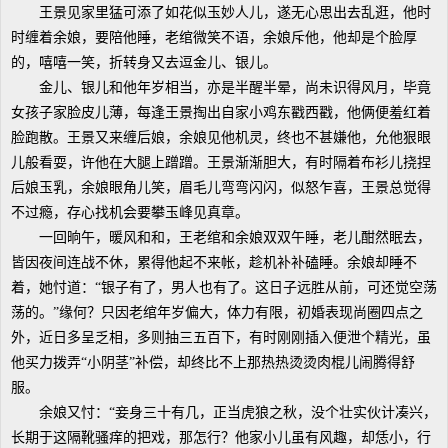
王景见家里猛可添了如花似玉妙人儿，遂无心思出去乱逛，他时
时缠着余娘，要陪他睡，老绾微笑不语，余娘斥他，他却是个脸厚
的，嘻嘻一笑，折转身又去逗金儿、银儿。
金儿、银儿和他年岁相当，亦是半醒半晕，尚未识得风月，毕竟
女孩子家脸皮儿薄，每逢王景掏出自家小鸡东戳西戳，他俩便羞红着
脸跑散。王景又来缠后娘，余娘见他机灵，终也不甚嫌他，允他狠眼
儿般看耍，许他在大腿上蹭蹭。王景渐渐胆大，有时隔着布衫儿挠捏
后娘玉乳，余娘眼角儿笑，眉毛儿弯弯闪闪，似怒乍喜，王景总觉得
不过瘾，存心找机会要攀玉峰见真章。
一回晌午，暖风和和，王老绾和余娘双双午睡，老儿酣然眠去，
皆因夜间连战不休，累得他起不来帐，趁机补补磕睡。余娘却睡不
着，她忖道：“银子有了，男人也有了。这日子远胜从前，可还觉空荡
荡的。”缘何？只因老绾年岁偏大，体力有限，初婚表现尚圈四点之
外，近日多呈乏相，多则抽三五百下，有时刚刚插入便泄个精光，虽
他买力拨弄“小阴茎”补偿，却终比不上那热热烫烫肉棍儿闹腾得舒
服。
余娘又忖：“妾身三十有几，正当虎狼之秋，没个壮实伙计凑兴，
长期于这隔靴骚痒的把戏，那怎行？他家小儿虽有风趣，却恁小，行