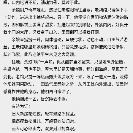
躁，口内呓语不断，销魂蚀骨，莫过于此。
余娘阴户奇痒难忍，遂捉住老绾阳物往里塞，老胡绾只得停下手
上动作，进进出出抽将起来。只一下，他便觉自家阳物沾满油滑的黏
液，即如酥饼上裹满了甜浆，抽送起来特别顺畅，外紧内阔，好似开
着小门的大厅，竖着身子出入，里面倒可以横着打滚。
余娘直挺挺一耸，肉体僵硬，呈硬弓状，动也不动，口里气若游
丝，王老绾哪里知她明精将泄，只管急速抽送，挤得液浆汨汨渐射，
状若飞絮，此乃老绾平生未见之大奇观。
猛地，余娘“啊”一声唤，似从酣梦里才醒来，只见她纵身挺腰，
抱紧老绾，再也不动，春宫里却是天翻地覆，翻江倒海般，呈现万千
变化。老绾只觉一阵热雨劈头盖脸泼将下来，泼了一遭又一遭，浇得
他阳器闪闪跳动，一团热气呈箭射之势，从丹田处向外涌出，眩晕得
感觉捏住他的身心，他明白自家泄了。
他俩拥成一团，昏沉睡去不提。
有诗为证：
旧人新房花烛夜，轻车熟路郎探茎。
偶然摸着樱桃儿，万般奇妙法归宗。
丽人可心郎卖力，双双对泄拥春眠。