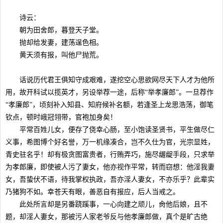
诗云：
朝为田舍郎，暮登天子堂。
抛却给发妻，建荡逞色相。
黄天须有报，叫他尸抛荒。
话说历代君王俱知守成艰难，遂挖空心思欲网尽天下人才为他所
用，故开科试以揽英才，另设举荐一途，后称“举孝廉郎”。一旦荐作
“孝廉郎”，顷刻补入知县、知府候补名额，若逢圣上龙思浩荡，御笔
钦点，顿时峨冠翎带，官袍加身矣！
平常百姓儿女，便存了侥幸心肠，至小饱读圣贤书，平生做尽仁
义事，希图博个好名誉，万一机缘凑合，岂不久仕为官，光宗显姓，
青史驻名乎！却有极贪图富贵者，行贿弄巧，施尽龌龊手段，只求举
为孝郎廉，即使被人污了妻女，他亦视作平常，转而窃想：他淫我妻
女，吾蛰伏不语，待我掌权执政，吾亦淫人妻女，不亦乐乎？此辈实
乃猪狗不如。幸苍天有眼，善恶自有报应，后人当戒之。
此处所言却是另番跷蹊事，一心向建之顽儿，肏他后娘，且不
题，却淫人妻女，那被污人家老爷反与他孝廉郎做，真个是旷古绝