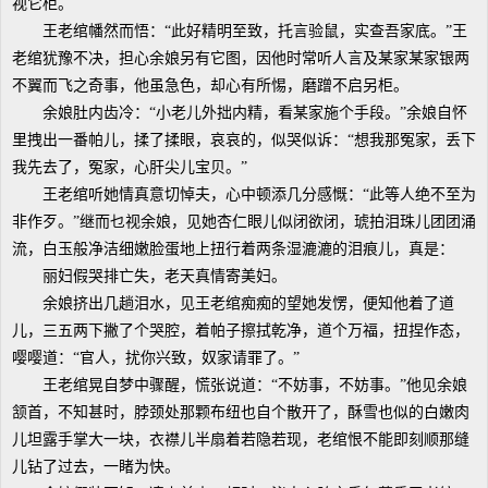
视它柜。
王老绾幡然而悟：“此好精明至致，托言验鼠，实查吾家底。”王
老绾犹豫不决，担心余娘另有它图，因他时常听人言及某家某家银两
不翼而飞之奇事，他虽急色，却心有所惕，磨蹭不启另柜。
余娘肚内齿冷：“小老儿外拙内精，看某家施个手段。”余娘自怀
里拽出一番帕儿，揉了揉眼，哀哀的，似哭似诉：“想我那冤家，丢下
我先去了，冤家，心肝尖儿宝贝。”
王老绾听她情真意切悼夫，心中顿添几分感慨：“此等人绝不至为
非作歹。”继而乜视余娘，见她杏仁眼儿似闭欲闭，琥拍泪珠儿团团涌
流，白玉般净洁细嫩脸蛋地上扭行着两条湿漉漉的泪痕儿，真是：
丽妇假哭排亡失，老天真情寄美妇。
余娘挤出几趟泪水，见王老绾痴痴的望她发愣，便知他着了道
儿，三五两下撇了个哭腔，着帕子擦拭乾净，道个万福，扭捏作态，
嘤嘤道：“官人，扰你兴致，奴家请罪了。”
王老绾晃自梦中骤醒，慌张说道：“不妨事，不妨事。”他见余娘
颔首，不知甚时，脖颈处那颗布纽也自个散开了，酥雪也似的白嫩肉
儿坦露手掌大一块，衣襟儿半扇着若隐若现，老绾恨不能即刻顺那缝
儿钻了过去，一睹为快。