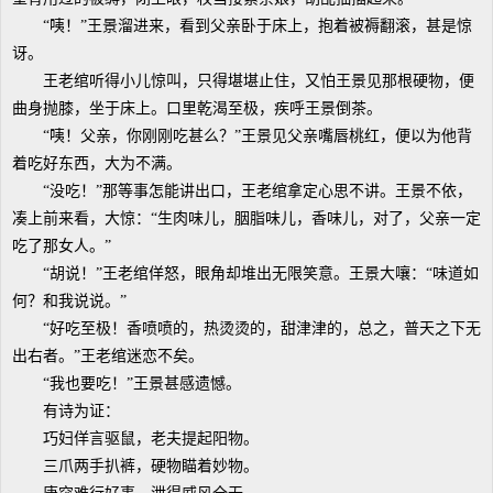
“咦！”王景溜进来，看到父亲卧于床上，抱着被褥翻滚，甚是惊
讶。
王老绾听得小儿惊叫，只得堪堪止住，又怕王景见那根硬物，便
曲身抛膝，坐于床上。口里乾渴至极，疾呼王景倒茶。
“咦！父亲，你刚刚吃甚么？”王景见父亲嘴唇桃红，便以为他背
着吃好东西，大为不满。
“没吃！”那等事怎能讲出口，王老绾拿定心思不讲。王景不依，
凑上前来看，大惊：“生肉味儿，胭脂味儿，香味儿，对了，父亲一定
吃了那女人。”
“胡说！”王老绾佯怒，眼角却堆出无限笑意。王景大嚷：“味道如
何？和我说说。”
“好吃至极！香喷喷的，热烫烫的，甜津津的，总之，普天之下无
出右者。”王老绾迷恋不矣。
“我也要吃！”王景甚感遗憾。
有诗为证：
巧妇佯言驱鼠，老夫提起阳物。
三爪两手扒裤，硬物瞄着妙物。