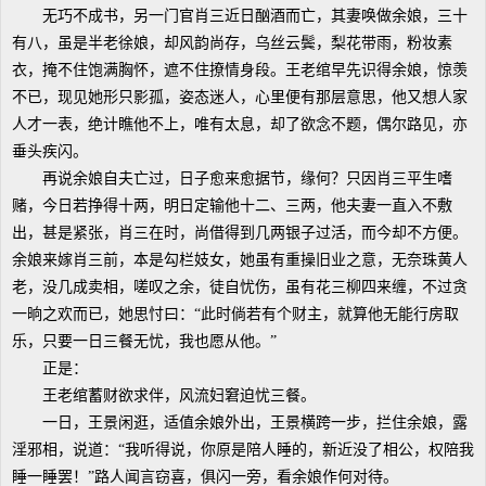
无巧不成书，另一门官肖三近日酗酒而亡，其妻唤做余娘，三十
有八，虽是半老徐娘，却风韵尚存，乌丝云鬓，梨花带雨，粉妆素
衣，掩不住饱满胸怀，遮不住撩情身段。王老绾早先识得余娘，惊羡
不已，现见她形只影孤，姿态迷人，心里便有那层意思，他又想人家
人才一表，绝计瞧他不上，唯有太息，却了欲念不题，偶尔路见，亦
垂头疾闪。
再说余娘自夫亡过，日子愈来愈据节，缘何？只因肖三平生嗜
赌，今日若挣得十两，明日定输他十二、三两，他夫妻一直入不敷
出，甚是紧张，肖三在时，尚借得到几两银子过活，而今却不方便。
余娘来嫁肖三前，本是勾栏妓女，她虽有重操旧业之意，无奈珠黄人
老，没几成卖相，嗟叹之余，徒自忧伤，虽有花三柳四来缠，不过贪
一晌之欢而已，她思忖曰：“此时倘若有个财主，就算他无能行房取
乐，只要一日三餐无忧，我也愿从他。”
正是：
王老绾蓄财欲求伴，风流妇窘迫忧三餐。
一日，王景闲逛，适值余娘外出，王景横跨一步，拦住余娘，露
淫邪相，说道：“我听得说，你原是陪人睡的，新近没了相公，权陪我
睡一睡罢！”路人闻言窃喜，俱闪一旁，看余娘作何对待。