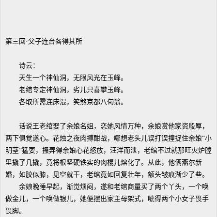
第三回·父子连台各得其所
诗云：
天生一个神仙洞，无限风光在玉峰。
老绾专定神仙洞，劣儿只喜攀玉峰。
各取所需连床混，笑煞京都八旬翁。
话说王老绾娶了余娘名姐，恋她风情万种，余娘赏他家资殷厚，
两下俱觉遂心。花烛之夜肉搏酣战，哪想老头儿误打误撞捉住余娘“小
明茎”猛耍，搔弄得余娘心花怒放，汪洋而泄，老绾不过就那旺火炉膛
里撬了几撬，竟将根坚硬铁实的肉棍儿熔化了。从此，他俩燕尔新
婚，如胶似膝，见空就干，老绾竟如回复壮年，额头皱痕渐少了些。
余娘晚睡早起，渐觉烦闷，遂和老绾商量买了两个丫头，一个唤
做金儿，一个唤做银儿，她便摆出家主母架式，唬得两个小女子畏手
畏脚。