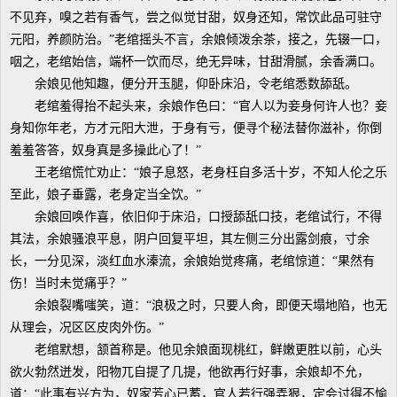
不见弃，嗅之若有香气，尝之似觉甘甜，奴身还知，常饮此品可驻守
元阳，养颜防治。”老绾摇头不言，余娘倾泼余茶，接之，先辍一口，
咽之，老绾始信，端杯一饮而尽，绝无异味，甘甜滑腻，余香满口。
余娘见他知趣，便分开玉腿，仰卧床沿，令老绾悉数舔舐。
老绾羞得抬不起头来，余娘作色曰：“官人以为妾身何许人也？妾
身知你年老，方才元阳大泄，于身有亏，便寻个秘法替你滋补，你倒
羞羞答答，奴身真是多操此心了！”
王老绾慌忙劝止：“娘子息怒，老身枉自多活十岁，不知人伦之乐
至此，娘子垂露，老身定当全饮。”
余娘回唤作喜，依旧仰于床沿，口授舔舐口技，老绾试行，不得
其法，余娘骚浪平息，阴户回复平坦，其左侧三分出露剑痕，寸余
长，一分见深，淡红血水溱流，余娘始觉疼痛，老绾惊道：“果然有
伤！当时未觉痛乎？”
余娘裂嘴嗤笑，道：“浪极之时，只要人肏，即便天塌地陷，也无
从理会，况区区皮肉外伤。”
老绾默想，颔首称是。他见余娘面现桃红，鲜嫩更胜以前，心头
欲火勃然迸发，阳物兀自提了几提，他欲再行好事，余娘却不允，
道：“此事有兴方为，奴家芳心已蓄，官人若行强弄狠，定会讨得不愉