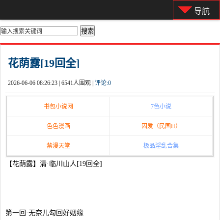
导航
你的位置：
首页
>
都市激情
花荫露[19回全]
2026-06-06 08:26:23 |
6541人围观 |
评论:
0
书包小说网
7色小说
色色漫画
囚爱（民国H）
禁漫天堂
极品淫乱合集
【花荫露】清·临川山人[19回全]
第一回·无奈儿勾回好姻缘